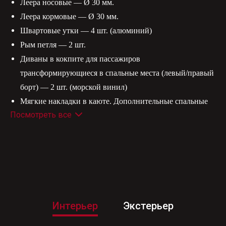
Леера носовые — Ø 30 мм.
Леера кормовые — Ø 30 мм.
Швартовые утки — 4 шт. (алюминий)
Рым петля — 2 шт.
Диваны в кокпите для пассажиров
трансформирующиеся в спальные места (левый/правый
борт) — 2 шт. (морской винил)
Мягкие накладки в каюте. Дополнительные спальные
Посмотреть все
места. (морской винил)
Кресло капитана, штурмана (морской винил)
Указатель уровня топлива
Механическое рулевое управление со штурвальным
тросом под мотор
Штурвал с логотипом GRIZZLY
Перчаточный ящик в пассажирской консоли
Интерьер
Экстерьер
Светильник в салоне — 1 шт.