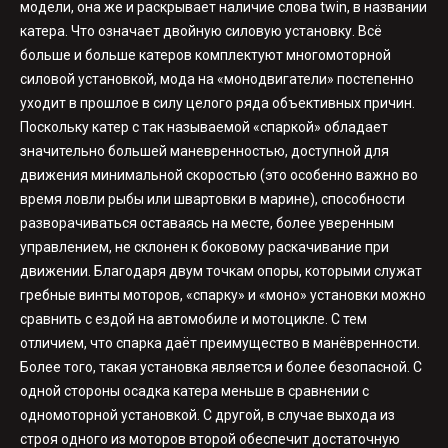
модели, она же и раскрывает наличие слова twin, в названии
катера. Что означает двойную силовую установку. Всё
больше и больше катеров комплектуют многомоторной
силовой установкой, мода на «монодвигатели» постепенно
уходит в прошлое в силу целого ряда объективных причин.
Поскольку катер с так называемой «спаркой» обладает
значительно большей маневренностью, доступной для
движения минимальной скоростью (это особенно важно во
время ловли рыбы или швартовки в марине), способности
разворачиваться оставаясь на месте, более уверенным
управлением, не склонен к боковому раскачивание при
движении. Благодаря двум точкам опоры, которыми служат
гребные винты моторов, «спарку» и «моно» установки можно
сравнить с ездой на автомобиле и мотоцикле. С тем
отличием, что спарка даёт преимущество в манёвренности.
Более того, такая установка является и более безопасной. С
одной стороны осадка катера меньше в сравнении с
одномоторной установкой. С другой, в случае выхода из
строя одного из моторов второй обеспечит достаточную