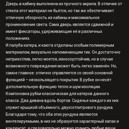
Дверь в кабину выполнена из прочного акрила. В отличие от
стекла этот материал не бьётся, но так же обеспечивает
отличную обзорность из кабины и максимальное
проникновение света. Сама дверь является сдвижной и
имеет фиксаторы, удерживающие её в различных
положениях.
И палуба катера, и каюта отделаны особым полимерным
материалом, визуально напоминающим тик. Он достаточно
неприхотлив, легко моется, износоустойчив, но в случае
возможного повреждения может быть легко заменён. Но,
самое главное: отлично справляется со своей основной
функцией – нескользящего покрытия. В рубке он несёт
дополнительную функцию тепло и шум изоляции.
Компоновка рубки классическая для катеров данного
класса. Два дивана вдоль бортов. Сиденье каждого из них
служит крышкой объёмного, двухсотлитрового рундука.
Благодаря тому, что оба этих рундука являются
вентелируемыми, в них не образуется характерный запах и
конденсат, а следовательно можно хранить любые вещи.