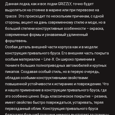
Данная лодка, как и все лодки GRIZZLY, точно будет
выделяться на стоянке в марине или при перевозке на
трассе. Это происходит по нескольким причинам, с одной
стороны, акцент на дань современному стилю и моде, но в
большей степени конструктивные особенности – окраска,
современные формы и узнаваемый удлиненный
форштевень.
Особая деталь внешней части корпуса как и в модели:
конструкция привального бруса. Его внешняя часть покрыта
особым материалом – Line-X. Он широко применим в
тюнинге больших полноприводных автомобилей и крупных
пикапов. Создавая особый стиль, но в первую очередь,
обладая особыми конструктивными свойствами:
повышенной устойчивости к истиранию и повреждению. Что
и нашло применение в конструкции привального бруса, где
это особенно ценно. Ведь классическое покрытие – резина,
имеет свойство быстро повреждаться, устаревать, теряя
первозданный облик. Конструкция привального бруса
благодаря большей толщине немного выступает за границы