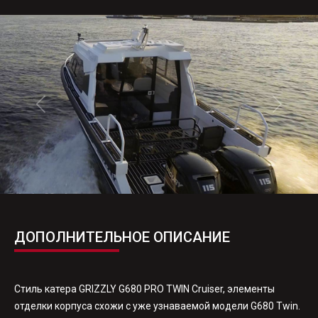
Розетка — 12 В.
Панель управления судовым электрооборудованием
Блок предохранителей
Ключ выключения массы
Ходовые огни
Топовый огонь
Трюмная помпа электрическая
Крепеж для аккумулятора
Топливный бак — 240 л.
Аноды — 2 шт.
ДОПОЛНИТЕЛЬНОЕ ОПИСАНИЕ
Стиль катера GRIZZLY G680 PRO TWIN Cruiser, элементы
отделки корпуса схожи с уже узнаваемой модели G680 Twin.