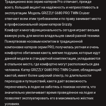
Традиционно всю серию катеров Pro отличает, прежде
всего, больший акцент на надёжность и неприхотливость в
эксплуатации. Модель GRIZZLY G680 PRO TWIN Cruiser
отвечает всем этим требованиям и по праву занимает место
в профессиональной серии катеров Grizzly.
Комфорт и многофункциональность сегодня играет весьма
важную роль для многих владельцев самой разной техники.
Пожертвовав носовым кокпитом в традиционной
компоновке катеров серии PRO, получилась уютная и очень
комфортно обитаемая каюта, мягкие подушки, которые идут
данной модели в стандартной комплектации, укладываются
в спальное место, где комфортно могут расположиться два
человека. Катер GRIZZLY G680 PRO TWIN Cruiser, обладающий
каютой, имеет более широкий спектр, по длительности
переходов и путешествий, каюта даёт возможность
переночевать в лодке не заботясь о поисках ночлега, что
значительно увеличивает время проведённое на лодке и
позволяет эксплуатировать его в максимально жёстких
условиях.